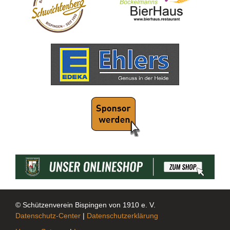
© Schützenverein Bispingen von 1910 e. V.
Datenschutz-Center
|
Datenschutzerklärung