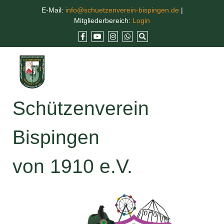
E-Mail:
info@schuetzenverein-bispingen.de
|
Mitgliederbereich:
Login
Schützenverein
Bispingen
von 1910 e.V.