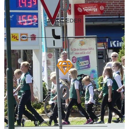
0
MITGLIEDER
stolz auf
0
KREISKÖNIGE