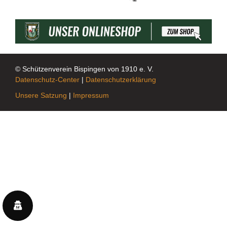
© Schützenverein Bispingen von 1910 e. V.
Datenschutz-Center
|
Datenschutzerklärung
Unsere Satzung
|
Impressum