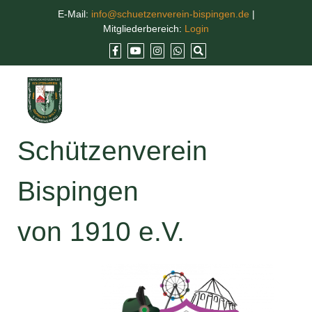
E-Mail:
info@schuetzenverein-bispingen.de
|
Mitgliederbereich:
Login
Schützenverein
Bispingen
von 1910 e.V.