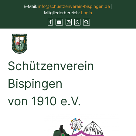
Skip
E-Mail:
info@schuetzenverein-bispingen.de
|
to
Mitgliederbereich:
Login
content
Schützenverein
Bispingen
von 1910 e.V.