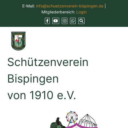
Skip
E-Mail:
info@schuetzenverein-bispingen.de
|
to
Mitgliederbereich:
Login
content
Schützenverein
Bispingen
von 1910 e.V.