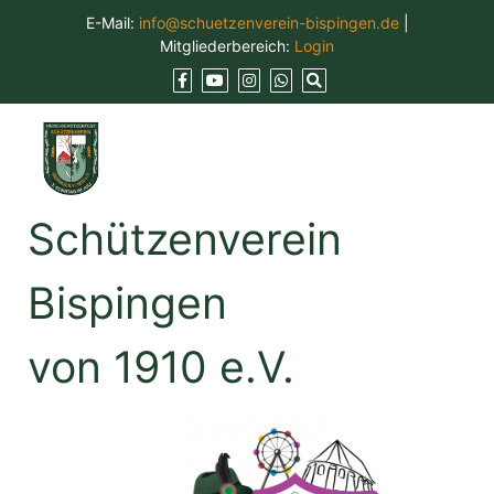
Skip
E-Mail:
info@schuetzenverein-bispingen.de
|
to
Mitgliederbereich:
Login
content
Schützenverein
Bispingen
von 1910 e.V.