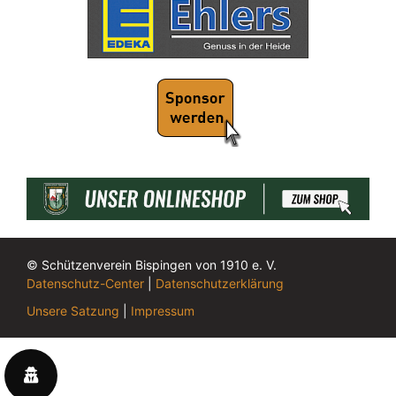
© Schützenverein Bispingen von 1910 e. V.
Datenschutz-Center
|
Datenschutzerklärung
Unsere Satzung
|
Impressum