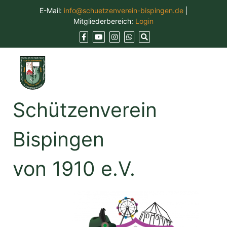
Skip
E-Mail:
info@schuetzenverein-bispingen.de
|
to
Mitgliederbereich:
Login
content
Schützenverein
Bispingen
von 1910 e.V.