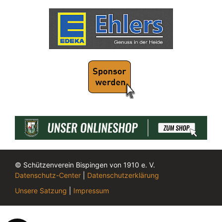
© Schützenverein Bispingen von 1910 e. V.
Datenschutz-Center
|
Datenschutzerklärung
Unsere Satzung
|
Impressum