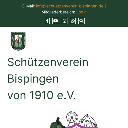
Skip
E-Mail:
info@schuetzenverein-bispingen.de
|
to
Mitgliederbereich:
Login
content
Schützenverein
Bispingen
von 1910 e.V.