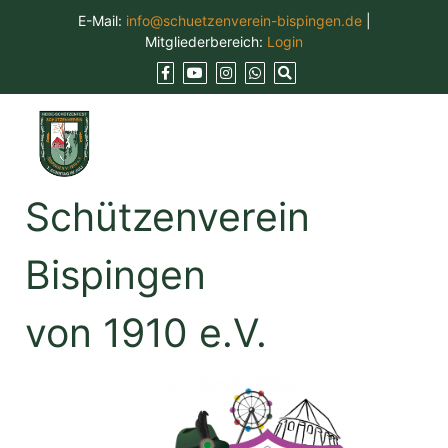
Skip
E-Mail:
info@schuetzenverein-bispingen.de
|
to
Mitgliederbereich:
Login
content
Schützenverein
Bispingen
von 1910 e.V.