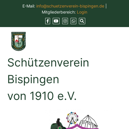
Skip
E-Mail:
info@schuetzenverein-bispingen.de
|
to
Mitgliederbereich:
Login
content
Schützenverein
Bispingen
von 1910 e.V.