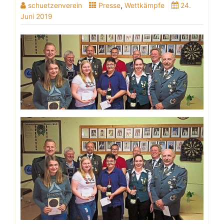
schuetzenverein
Presse
,
Wettkämpfe
24.
Juni 2019