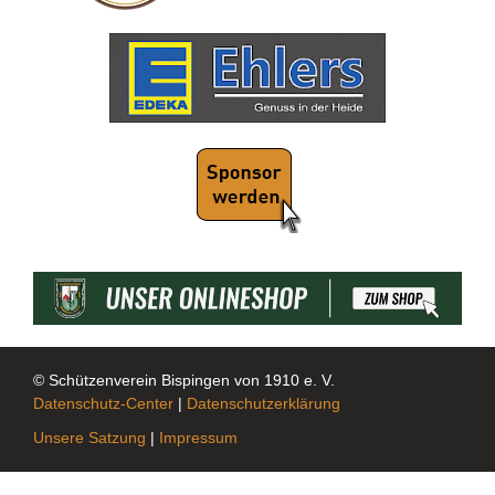
© Schützenverein Bispingen von 1910 e. V.
Datenschutz-Center
|
Datenschutzerklärung
Unsere Satzung
|
Impressum