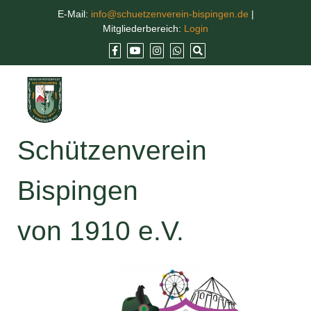
E-Mail:
info@schuetzenverein-bispingen.de
|
Mitgliederbereich:
Login
Schützenverein
Bispingen
von 1910 e.V.