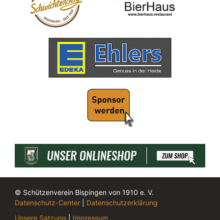
© Schützenverein Bispingen von 1910 e. V.
Datenschutz-Center
|
Datenschutzerklärung
Unsere Satzung
|
Impressum