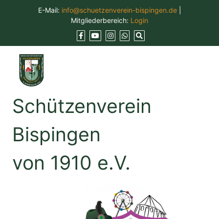
Skip
E-Mail:
info@schuetzenverein-bispingen.de
|
to
Mitgliederbereich:
Login
content
Schützenverein
Bispingen
von 1910 e.V.