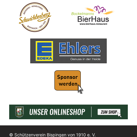
© Schützenverein Bispingen von 1910 e. V.