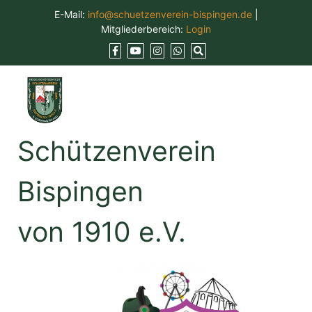
Skip
E-Mail:
info@schuetzenverein-bispingen.de
|
to
Mitgliederbereich:
Login
content
Schützenverein
Bispingen
von 1910 e.V.