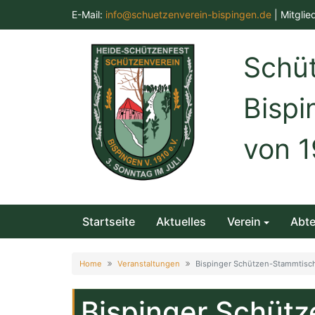
Skip
E-Mail:
info@schuetzenverein-bispingen.de
| Mitglie
to
content
Schüt
Bispi
von 1
Startseite
Aktuelles
Verein
Abte
Home
Veranstaltungen
Bispinger Schützen-Stammtisc
Bispinger Schüt