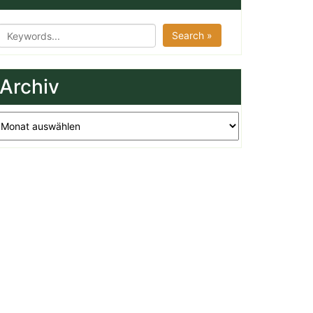
Search »
Archiv
chiv