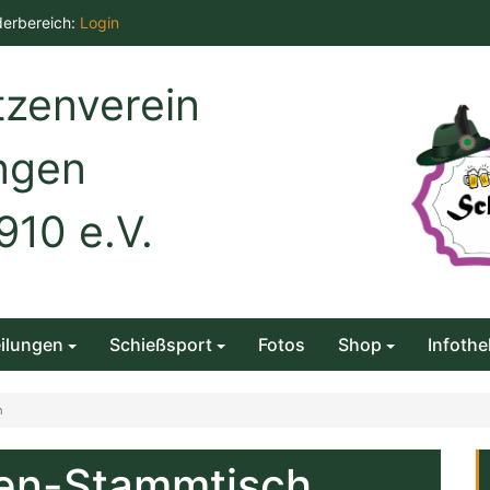
derbereich:
Login
zenverein
ngen
910 e.V.
ilungen
Schießsport
Fotos
Shop
Infothe
h
zen-Stammtisch