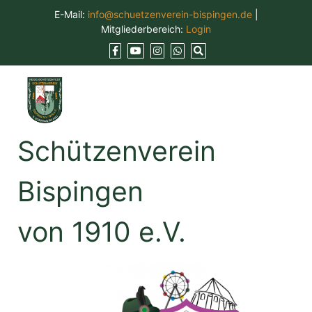
Skip
E-Mail:
info@schuetzenverein-bispingen.de
|
to
Mitgliederbereich:
Login
content
Schützenverein
Bispingen
von 1910 e.V.