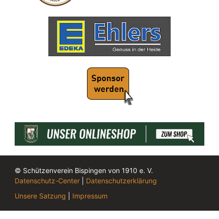
© Schützenverein Bispingen von 1910 e. V.
Datenschutz-Center
|
Datenschutzerklärung
Unsere Satzung
|
Impressum