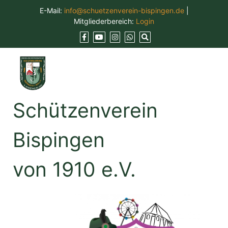
Skip
E-Mail:
info@schuetzenverein-bispingen.de
|
to
Mitgliederbereich:
Login
content
Schützenverein
Bispingen
von 1910 e.V.